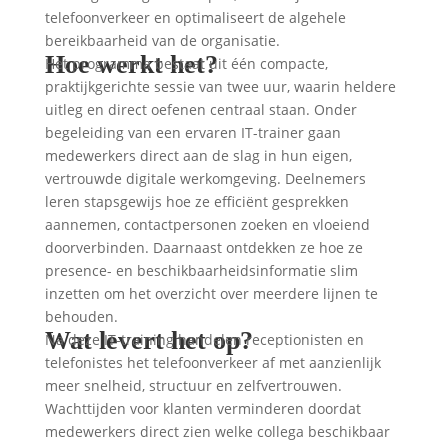
telefoonverkeer en optimaliseert de algehele
bereikbaarheid van de organisatie.
Hoe werkt het?
Het programma bestaat uit één compacte,
praktijkgerichte sessie van twee uur, waarin heldere
uitleg en direct oefenen centraal staan. Onder
begeleiding van een ervaren IT-trainer gaan
medewerkers direct aan de slag in hun eigen,
vertrouwde digitale werkomgeving. Deelnemers
leren stapsgewijs hoe ze efficiënt gesprekken
aannemen, contactpersonen zoeken en vloeiend
doorverbinden. Daarnaast ontdekken ze hoe ze
presence- en beschikbaarheidsinformatie slim
inzetten om het overzicht over meerdere lijnen te
behouden.
Wat levert het op?
Na deze IT-training handelen receptionisten en
telefonistes het telefoonverkeer af met aanzienlijk
meer snelheid, structuur en zelfvertrouwen.
Wachttijden voor klanten verminderen doordat
medewerkers direct zien welke collega beschikbaar