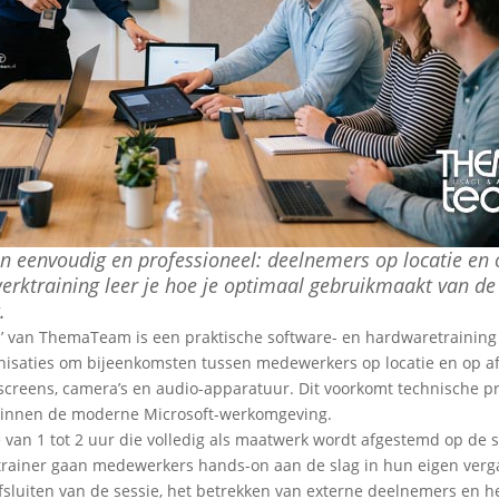
eenvoudig en professioneel: deelnemers op locatie en 
werktraining leer je hoe je optimaal gebruikmaakt van 
.
’ van ThemaTeam is een praktische software- en hardwaretraining 
saties om bijeenkomsten tussen medewerkers op locatie en op afs
screens, camera’s en audio-apparatuur. Dit voorkomt technische pr
s binnen de moderne Microsoft-werkomgeving.
 van 1 tot 2 uur die volledig als maatwerk wordt afgestemd op de 
T-trainer gaan medewerkers hands-on aan de slag in hun eigen ver
afsluiten van de sessie, het betrekken van externe deelnemers en h