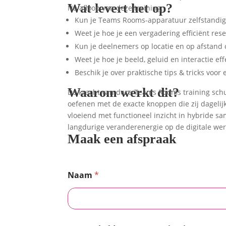
Wat levert het op?
Na afloop van deze training:
Kun je Teams Rooms-apparatuur zelfstandig
Weet je hoe je een vergadering efficiënt reser
Kun je deelnemers op locatie en op afstand
Weet je hoe je beeld, geluid en interactie eff
Beschik je over praktische tips & tricks voo
Waarom werkt dit?
De kracht van deze Teams Rooms training schu
oefenen met de exacte knoppen die zij dagelij
vloeiend met functioneel inzicht in hybride s
langdurige veranderenergie op de digitale wer
Maak een afspraak
Naam
*