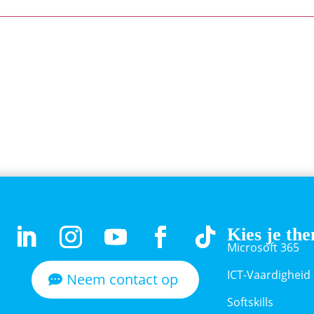
Kies je th
Microsoft 365
ICT-Vaardigheid
Neem contact op
Softskills