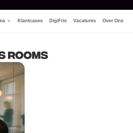
ema
Klantcases
DigiFris
Vacatures
Over Ons
ms Rooms