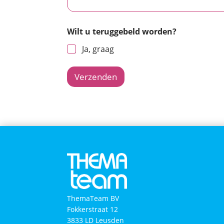
Wilt u teruggebeld worden?
Ja, graag
Verzenden
ThemaTeam BV
Fokkerstraat 12
3833 LD Leusden