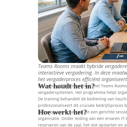
Teams Rooms maakt hybride vergaderen 
interactieve vergadering. In deze maat
het vergaderproces efficiënt organiseert
Wat houdt het in?
De training ‘Efficiënt werken met Teams Rooms
vergadersystemen. Het programma helpt organi
De training behandelt de bediening van touch
professionaliseert dit cruciale bedrijfsproce
Hoe werkt het?
Het programma bestaat uit een gerichte sessie
organisatie. Onder leiding van een ervaren I
reserveren van de zaal, het vlot opstarten en 