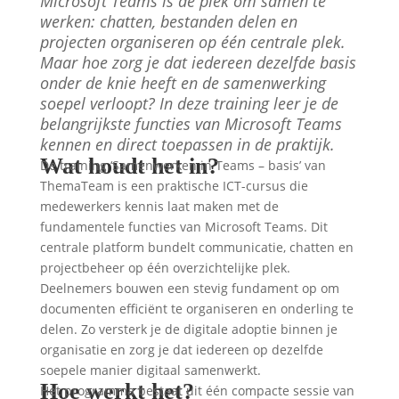
Microsoft Teams is dé plek om samen te
werken: chatten, bestanden delen en
projecten organiseren op één centrale plek.
Maar hoe zorg je dat iedereen dezelfde basis
onder de knie heeft en de samenwerking
soepel verloopt? In deze training leer je de
belangrijkste functies van Microsoft Teams
kennen en direct toepassen in de praktijk.
Wat houdt het in?
De training ‘Samenwerken in Teams – basis’ van
ThemaTeam is een praktische ICT-cursus die
medewerkers kennis laat maken met de
fundamentele functies van Microsoft Teams. Dit
centrale platform bundelt communicatie, chatten en
projectbeheer op één overzichtelijke plek.
Deelnemers bouwen een stevig fundament op om
documenten efficiënt te organiseren en onderling te
delen. Zo versterk je de digitale adoptie binnen je
organisatie en zorg je dat iedereen op dezelfde
soepele manier digitaal samenwerkt.
Hoe werkt het?
Het programma bestaat uit één compacte sessie van