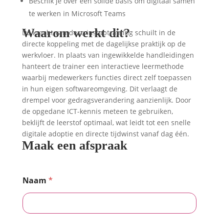
Beschik je over een solide basis om digitaal samen
te werken in Microsoft Teams
Waarom werkt dit?
De kracht van deze instaptraining schuilt in de
directe koppeling met de dagelijkse praktijk op de
werkvloer. In plaats van ingewikkelde handleidingen
hanteert de trainer een interactieve leermethode
waarbij medewerkers functies direct zelf toepassen
in hun eigen softwareomgeving. Dit verlaagt de
drempel voor gedragsverandering aanzienlijk. Door
de opgedane ICT-kennis meteen te gebruiken,
beklijft de leerstof optimaal, wat leidt tot een snelle
digitale adoptie en directe tijdwinst vanaf dag één.
Maak een afspraak
Naam
*