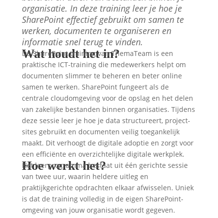
organisatie. In deze training leer je hoe je
SharePoint effectief gebruikt om samen te
werken, documenten te organiseren en
informatie snel terug te vinden.
Wat houdt het in?
De SharePoint training van ThemaTeam is een
praktische ICT-training die medewerkers helpt om
documenten slimmer te beheren en beter online
samen te werken. SharePoint fungeert als de
centrale cloudomgeving voor de opslag en het delen
van zakelijke bestanden binnen organisaties. Tijdens
deze sessie leer je hoe je data structureert, project-
sites gebruikt en documenten veilig toegankelijk
maakt. Dit verhoogt de digitale adoptie en zorgt voor
een efficiënte en overzichtelijke digitale werkplek.
Hoe werkt het?
Het leerprogramma bestaat uit één gerichte sessie
van twee uur, waarin heldere uitleg en
praktijkgerichte opdrachten elkaar afwisselen. Uniek
is dat de training volledig in de eigen SharePoint-
omgeving van jouw organisatie wordt gegeven.