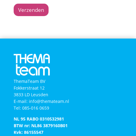
Verzenden
ThemaTeam BV
Fokkerstraat 12
3833 LD Leusden
E-mail: info@themateam.nl
Tel: 085-016 0659
NL 95 RABO 0310532981
BTW nr: NL86 3879160B01​
Kvk: 86155547