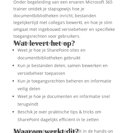
Onder begeleiding van een ervaren Microsoft 365
trainer ontdek je stapsgewijs hoe je
documentbibliotheken inricht, bestanden
tegelijkertijd met collega’s bewerkt, en hoe je slim
omgaat met ingebouwd versiebeheer en specifieke
toegangsrechten voor gebruikers.
Wat levert het op?
Na afloop van deze training:
Weet je hoe je SharePoint-sites en
documentbibliotheken gebruikt
Kun je bestanden delen, samen bewerken en
versiebeheer toepassen
Kun je toegangsrechten beheren en informatie
veilig delen
Weet je hoe je documenten en informatie snel
terugvindt
Beschik je over praktische tips & tricks om
SharePoint dagelijks efficiënt in te zetten
Waarom werkt dit?
De kracht van deze aanpak schuilt in de hands-on