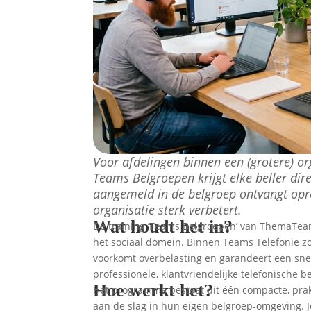
Voor afdelingen binnen een (grotere) or
Teams Belgroepen krijgt elke beller di
aangemeld in de belgroep ontvangt opro
organisatie sterk verbetert.
Wat houdt het in?
De training ‘Teams Belgroepen’ van ThemaTeam i
het sociaal domein. Binnen Teams Telefonie 
voorkomt overbelasting en garandeert een snel
professionele, klantvriendelijke telefonische b
Hoe werkt het?
Het programma bestaat uit één compacte, prakt
aan de slag in hun eigen belgroep-omgeving. J