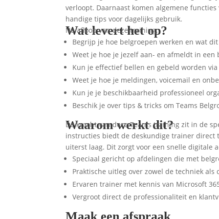
verloopt. Daarnaast komen algemene functies 
handige tips voor dagelijks gebruik.
Wat levert het op?
Na afloop van deze training:
Begrijp je hoe belgroepen werken en wat dit
Weet je hoe je jezelf aan- en afmeldt in een
Kun je effectief bellen en gebeld worden vi
Weet je hoe je meldingen, voicemail en on
Kun je je beschikbaarheid professioneel or
Beschik je over tips & tricks om Teams Belgro
Waarom werkt dit?
De kracht van deze Teams training zit in de sp
instructies biedt de deskundige trainer direc
uiterst laag. Dit zorgt voor een snelle digita
Speciaal gericht op afdelingen die met belgr
Praktische uitleg over zowel de techniek als 
Ervaren trainer met kennis van Microsoft 36
Vergroot direct de professionaliteit en klant
Maak een afspraak