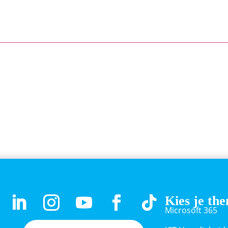
Kies je th
Microsoft 365