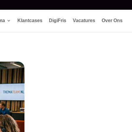
ema
Klantcases
DigiFris
Vacatures
Over Ons