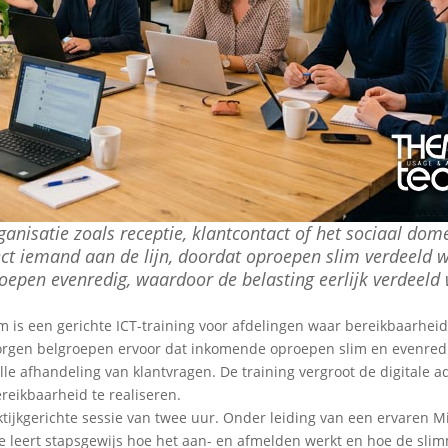
ganisatie zoals receptie, klantcontact of het sociaal dom
rect iemand aan de lijn, doordat oproepen slim verdeeld 
epen evenredig, waardoor de belasting eerlijk verdeeld
s een gerichte ICT-training voor afdelingen waar bereikbaarheid cr
zorgen belgroepen ervoor dat inkomende oproepen slim en evenred
le afhandeling van klantvragen. De training vergroot de digitale 
ereikbaarheid te realiseren.
ijkgerichte sessie van twee uur. Onder leiding van een ervaren M
e leert stapsgewijs hoe het aan- en afmelden werkt en hoe de sli