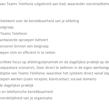
van Teams Telefonie uitgebreid aan bod, waaronder voicemailbehee
 betekent voor de bereikbaarheid van je afdeling
 belgroep
a Teams Telefonie
beantwoorde oproepen beheert
ganiseren binnen een belgroep
epen slim en efficiënt in te zetten
ecifieke focus op afdelingsdynamiek en de dagelijkse praktijk op de
t toepasbare scenario’s. Door direct te oefenen in de eigen werko
le adoptie van Teams Telefonie, waardoor het systeem direct vanaf 
oepen werken (zoals receptie, klantcontact, sociaal domein)
de dagelijkse praktijk
5 en telefonische bereikbaarheid
vriendelijkheid van je organisatie