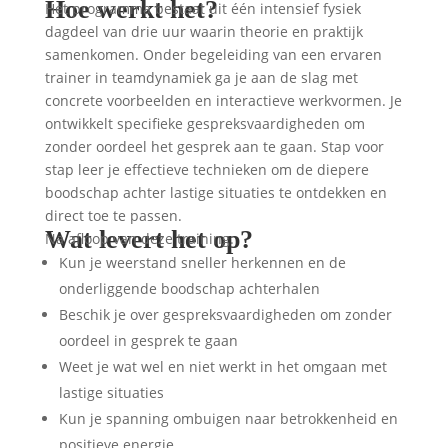
Hoe werkt het?
Het programma bestaat uit één intensief fysiek
dagdeel van drie uur waarin theorie en praktijk
samenkomen. Onder begeleiding van een ervaren
trainer in teamdynamiek ga je aan de slag met
concrete voorbeelden en interactieve werkvormen. Je
ontwikkelt specifieke gespreksvaardigheden om
zonder oordeel het gesprek aan te gaan. Stap voor
stap leer je effectieve technieken om de diepere
boodschap achter lastige situaties te ontdekken en
direct toe te passen.
Wat levert het op?
Na afloop van deze training:
Kun je weerstand sneller herkennen en de
onderliggende boodschap achterhalen
Beschik je over gespreksvaardigheden om zonder
oordeel in gesprek te gaan
Weet je wat wel en niet werkt in het omgaan met
lastige situaties
Kun je spanning ombuigen naar betrokkenheid en
positieve energie