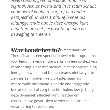
Weerstand is geen blokkade, maar een
signaal. Achter weerstand in je team schuilt
vaak betrokkenheid, zorg of een ander
perspectief. In deze training leer je als
leidinggevende hoe je deze energie kunt
benutten om het gesprek te openen en
beweging te creëren.
Wat houdt het in?
De training ‘Weerstand als werkmateriaal’ van
ThemaTeam is een speciaal ontwikkeld programma
voor leidinggevenden die werken in een context van
verandering. Deze interactieve leiderschapstraining
leert je om weerstand binnen teams niet langer te
zien als een hinderlijke blokkade, maar als
waardevolle informatie. Door de onderliggende
betrokkenheid of zorg te achterhalen, leer je hoe je
deze dynamiek effectief kunt inzetten om
constructieve gesprekken te voeren en positieve
verandering te realiseren.