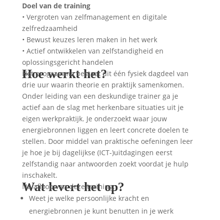
Doel van de training
• Vergroten van zelfmanagement en digitale
zelfredzaamheid
• Bewust keuzes leren maken in het werk
• Actief ontwikkelen van zelfstandigheid en
oplossingsgericht handelen
Hoe werkt het?
Het programma bestaat uit één fysiek dagdeel van
drie uur waarin theorie en praktijk samenkomen.
Onder leiding van een deskundige trainer ga je
actief aan de slag met herkenbare situaties uit je
eigen werkpraktijk. Je onderzoekt waar jouw
energiebronnen liggen en leert concrete doelen te
stellen. Door middel van praktische oefeningen leer
je hoe je bij dagelijkse (ICT-)uitdagingen eerst
zelfstandig naar antwoorden zoekt voordat je hulp
inschakelt.
Wat levert het op?
Na afloop van deze training:
Weet je welke persoonlijke kracht en
energiebronnen je kunt benutten in je werk